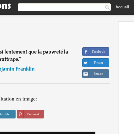
Accueil
si lentement que la pauvreté la
Facebook
rattrape.
”
Twitter
njamin Franklin
Image
itation en image:
tumblr
Pinterest