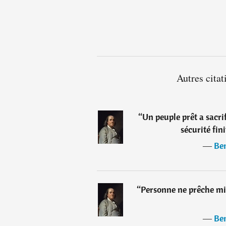
Autres cita
“
Un peuple prêt a sacrif
sécurité fin
―
Be
“
Personne ne prêche mie
―
Be