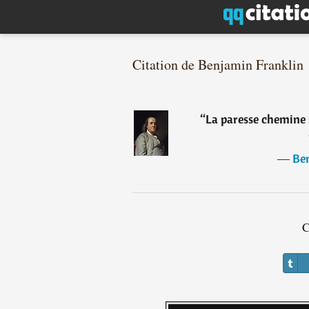
Citation de Benjamin Franklin
“
La paresse chemine 
―
Be
C