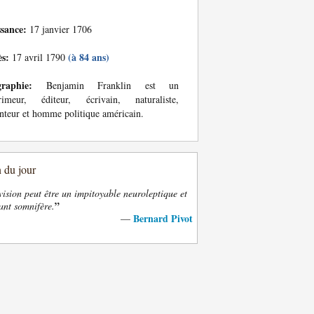
ssance:
17 janvier 1706
ès:
(à 84 ans)
17 avril 1790
graphie:
Benjamin Franklin est un
rimeur, éditeur, écrivain, naturaliste,
nteur et homme politique américain.
n du jour
vision peut être un impitoyable neuroleptique et
”
ant somnifère.
Bernard Pivot
—