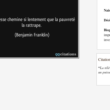
Nai
Déc
Bio
imp
inve
Citatio
“
La télé
un puiss