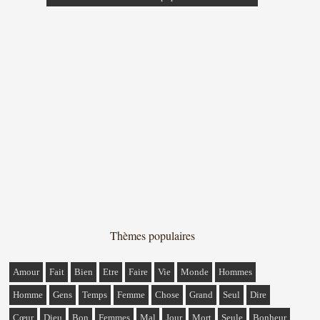
Thèmes populaires
Amour
Fait
Bien
Etre
Faire
Vie
Monde
Hommes
Homme
Gens
Temps
Femme
Chose
Grand
Seul
Dire
Cœur
Dieu
Bon
Femmes
Mal
Jour
Mort
Seule
Bonheur