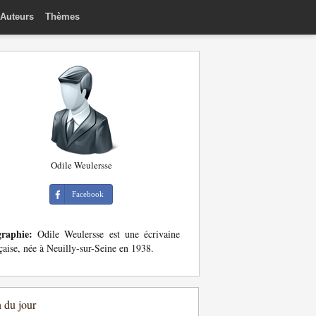
Auteurs
Thèmes
Odile Weulersse
Facebook
graphie:
Odile Weulersse est une écrivaine
çaise, née à Neuilly-sur-Seine en 1938.
n du jour