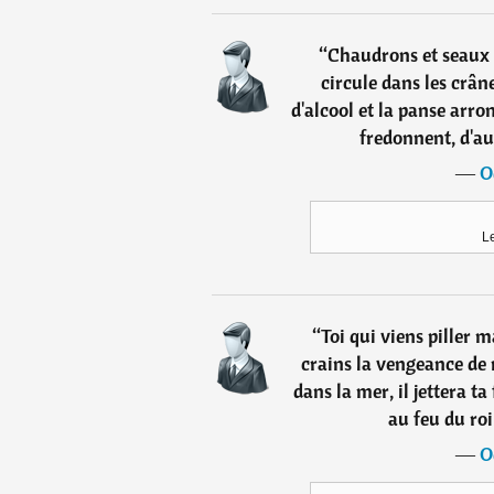
“
Chaudrons et seaux 
circule dans les crân
d'alcool et la panse arro
fredonnent, d'au
―
O
Le
“
Toi qui viens piller
crains la vengeance de 
dans la mer, il jettera ta
au feu du roi
―
O