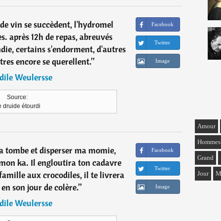
de vin se succèdent, l'hydromel
Facebook
es. après 12h de repas, abreuvés
Twitter
ndie, certains s'endorment, d'autres
tres encore se querellent.
”
Image
dile Weulersse
Source:
 druide étourdi
Amour
Hommes
 ma tombe et disperser ma momie,
Facebook
Grand
mon ka. Il engloutira ton cadavre
Twitter
 famille aux crocodiles, il te livrera
Jour
M
 en son jour de colère.
”
Image
dile Weulersse