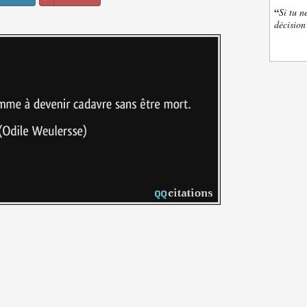
“
Si tu n
décision