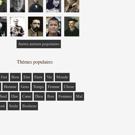
Autres auteurs populaires
Thèmes populaires
Fait
Bien
Etre
Faire
Vie
Monde
Homme
Gens
Temps
Femme
Chose
Seul
Dire
Cœur
Dieu
Bon
Femmes
Mal
ort
Seule
Bonheur