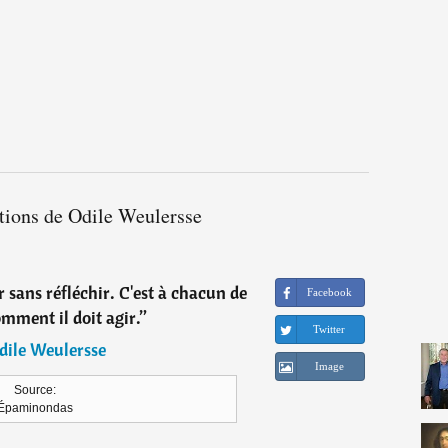
ations de Odile Weulersse
 sans réfléchir. C'est à chacun de
Facebook
mment il doit agir.
”
Twitter
dile Weulersse
Image
Source:
Épaminondas