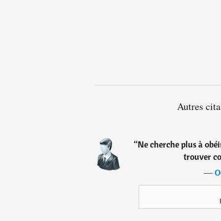
Autres cit
“
Ne cherche plus à obéir
trouver co
―
O