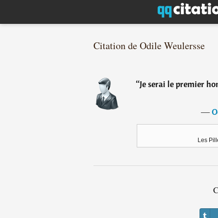
Citation de Odile Weulersse
“
Je serai le premier h
―
O
Les Pil
C