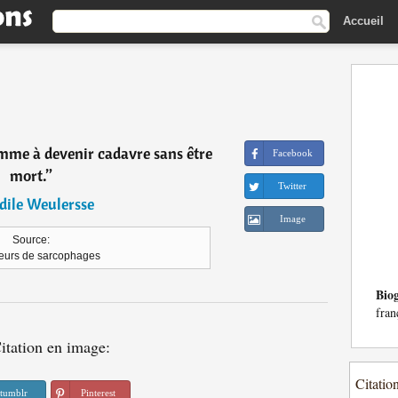
Accueil
omme à devenir cadavre sans être
Facebook
mort.
”
Twitter
dile Weulersse
Image
Source:
leurs de sarcophages
Bio
fran
itation en image:
Citatio
tumblr
Pinterest