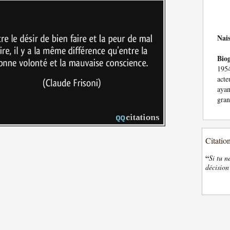
Nai
Bio
1954
acte
ayan
gra
Citatio
“
Si tu n
décision