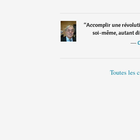
“
Accomplir une révolutio
soi-même, autant dir
―
C
Toutes les 