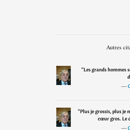
Autres cit
“
Les grands hommes son
d
―
C
“
Plus je grossis, plus je m
cœur gros. Le 
―
C