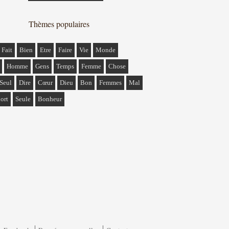
Thèmes populaires
Fait
Bien
Etre
Faire
Vie
Monde
Homme
Gens
Temps
Femme
Chose
Seul
Dire
Cœur
Dieu
Bon
Femmes
Mal
ort
Seule
Bonheur