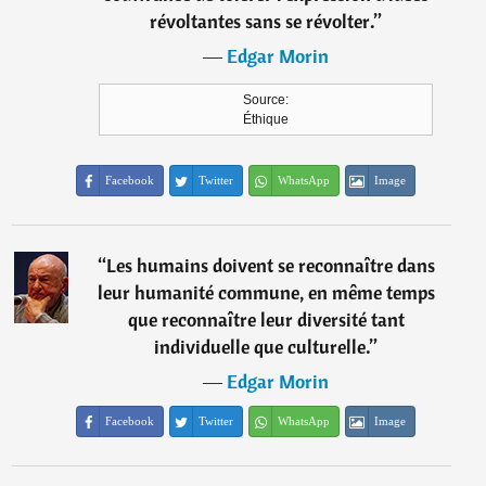
révoltantes sans se révolter.
”
―
Edgar Morin
Source:
Éthique
Facebook
Twitter
WhatsApp
Image
“
Les humains doivent se reconnaître dans
leur humanité commune, en même temps
que reconnaître leur diversité tant
individuelle que culturelle.
”
―
Edgar Morin
Facebook
Twitter
WhatsApp
Image