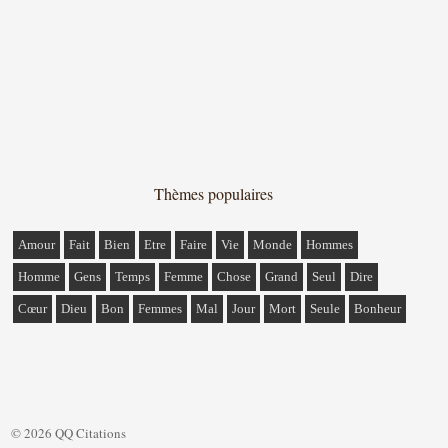
Thèmes populaires
Amour
Fait
Bien
Etre
Faire
Vie
Monde
Hommes
Homme
Gens
Temps
Femme
Chose
Grand
Seul
Dire
Cœur
Dieu
Bon
Femmes
Mal
Jour
Mort
Seule
Bonheur
© 2026 QQ Citations