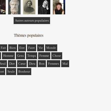
Autres auteurs populaires
Thèmes populaires
Fait
Bien
Etre
Faire
Vie
Monde
Homme
Gens
Temps
Femme
Chose
Seul
Dire
Cœur
Dieu
Bon
Femmes
Mal
ort
Seule
Bonheur