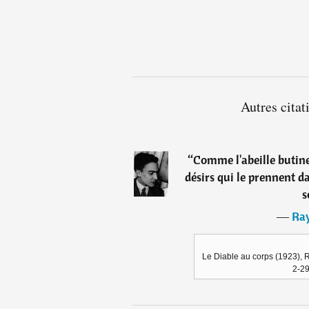
Autres cita
“
Comme l'abeille butine 
désirs qui le prennent d
s
―
Ra
Le Diable au corps (1923), 
2-29