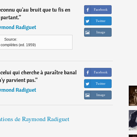
econnu qu'au bruit que tu fis en
Facebook
partant.
”
Twitter
ymond Radiguet
Image
Source:
complètes (ed. 1959)
 celui qui cherche à paraître banal
Facebook
n'y parvient pas.
”
Twitter
ymond Radiguet
Image
tations de Raymond Radiguet