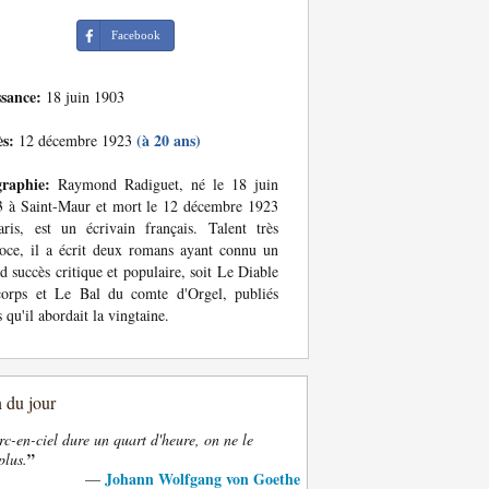
Facebook
ssance:
18 juin 1903
ès:
(à 20 ans)
12 décembre 1923
graphie:
Raymond Radiguet, né le 18 juin
 à Saint-Maur et mort le 12 décembre 1923
ris, est un écrivain français. Talent très
oce, il a écrit deux romans ayant connu un
d succès critique et populaire, soit Le Diable
corps et Le Bal du comte d'Orgel, publiés
s qu'il abordait la vingtaine.
n du jour
rc-en-ciel dure un quart d'heure, on ne le
”
plus.
Johann Wolfgang von Goethe
—