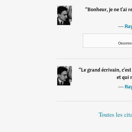
“
Bonheur, je ne t'ai r
―
Ra
Oeuvres 
“
Le grand écrivain, c'est
et qui 
―
Ra
Toutes les ci