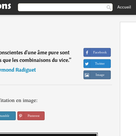
Accueil
nscientes d'une âme pure sont
Facebook
s que les combinaisons du vice.
”
Twitter
ymond Radiguet
Image
itation en image:
tumblr
Pinterest