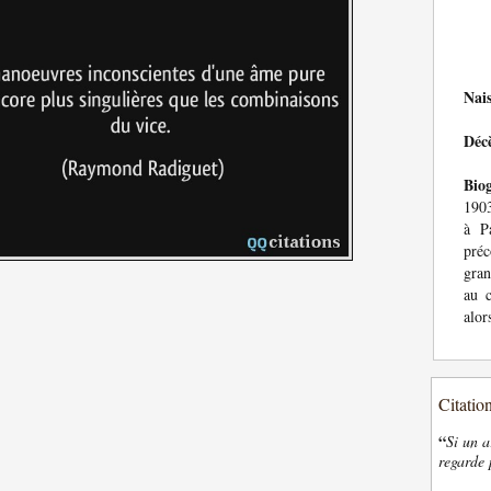
Nai
Déc
Bio
1903
à Pa
préc
gran
au 
alor
Citatio
“
Si un a
regarde 