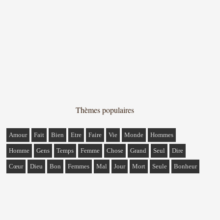
Thèmes populaires
Amour
Fait
Bien
Etre
Faire
Vie
Monde
Hommes
Homme
Gens
Temps
Femme
Chose
Grand
Seul
Dire
Cœur
Dieu
Bon
Femmes
Mal
Jour
Mort
Seule
Bonheur