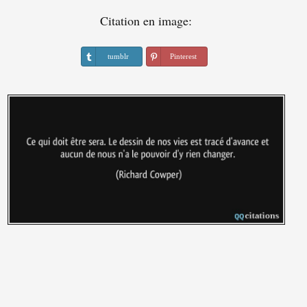
Citation en image:
tumblr
Pinterest