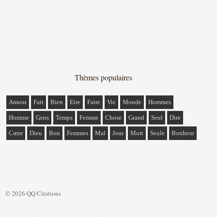
Thèmes populaires
Amour
Fait
Bien
Etre
Faire
Vie
Monde
Hommes
Homme
Gens
Temps
Femme
Chose
Grand
Seul
Dire
Cœur
Dieu
Bon
Femmes
Mal
Jour
Mort
Seule
Bonheur
© 2026 QQ Citations