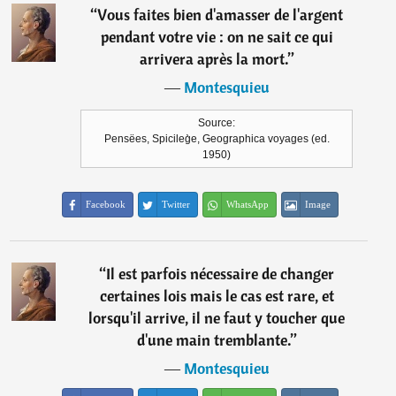
“
Vous faites bien d'amasser de l'argent
pendant votre vie : on ne sait ce qui
arrivera après la mort.
”
―
Montesquieu
Source:
Pensëes, Spicileg̀e, Geographica voyages (ed.
1950)
Facebook
Twitter
WhatsApp
Image
“
Il est parfois nécessaire de changer
certaines lois mais le cas est rare, et
lorsqu'il arrive, il ne faut y toucher que
d'une main tremblante.
”
―
Montesquieu