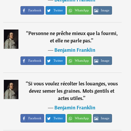
Facebook
Twitter
WhatsApp
Image
“
Personne ne prêche mieux que la fourmi,
et elle ne parle pas.
”
―
Benjamin Franklin
Facebook
Twitter
WhatsApp
Image
“
Si vous voulez récolter les louanges, vous
devez semer les graines. Mots gentils et
actes utiles.
”
―
Benjamin Franklin
Facebook
Twitter
WhatsApp
Image