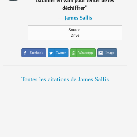
batailler en vain pour tenter de les
déchiffrer
”
―
James Sallis
Source:
Drive
Facebook
Twitter
WhatsApp
Image
Toutes les citations de James Sallis