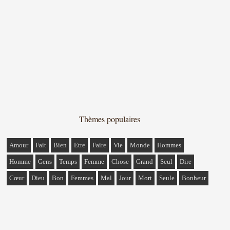
Thèmes populaires
Amour
Fait
Bien
Etre
Faire
Vie
Monde
Hommes
Homme
Gens
Temps
Femme
Chose
Grand
Seul
Dire
Cœur
Dieu
Bon
Femmes
Mal
Jour
Mort
Seule
Bonheur