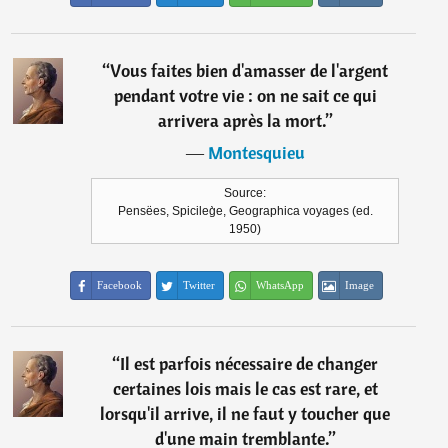
“
Vous faites bien d'amasser de l'argent
pendant votre vie : on ne sait ce qui
arrivera après la mort.
”
―
Montesquieu
Source:
Pensëes, Spicileg̀e, Geographica voyages (ed.
1950)
Facebook
Twitter
WhatsApp
Image
“
Il est parfois nécessaire de changer
certaines lois mais le cas est rare, et
lorsqu'il arrive, il ne faut y toucher que
d'une main tremblante.
”