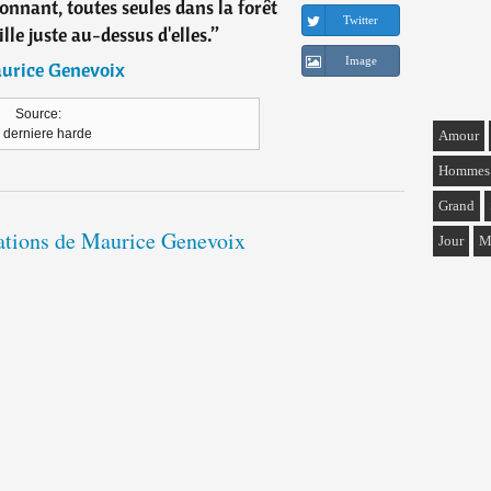
onnant, toutes seules dans la forêt
Twitter
lle juste au-dessus d'elles.
”
Image
urice Genevoix
Source:
 derniere harde
Amour
Hommes
Grand
tations de Maurice Genevoix
Jour
M