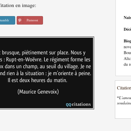
itation en image:
Nai
tumblr
Pinterest
Déc
Bio
nov
Bou
Alic
du r
Citatio
“
L'amour
soudaine