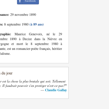
Facebook
ssance:
29 novembre 1890
ès:
(à 89 ans)
8 septembre 1980
graphie:
Maurice Genevoix, né le 29
embre 1890 à Decize dans la Nièvre en
rgogne et mort le 8 septembre 1980 à
ante, est un romancier-poète français, héritier
éalisme.
n du jour
 est la chose la plus brutale qui soit. Tellement
”
. Il faudrait pouvoir s'en protéger n'est-ce-pas?
Claudie Gallay
—