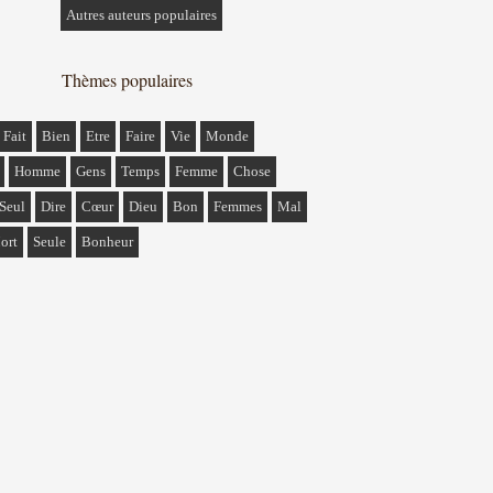
Autres auteurs populaires
Thèmes populaires
Fait
Bien
Etre
Faire
Vie
Monde
Homme
Gens
Temps
Femme
Chose
Seul
Dire
Cœur
Dieu
Bon
Femmes
Mal
ort
Seule
Bonheur