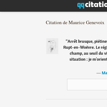
Citation de Maurice Genevoix
“
Arrêt brusque, piétin
Rupt-en-Woëvre. Le régi
champ, au seuil du vi
situation : je m'orien
―
Ma