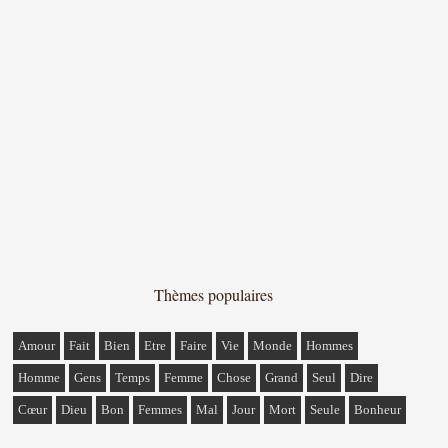
Thèmes populaires
Amour
Fait
Bien
Etre
Faire
Vie
Monde
Hommes
Homme
Gens
Temps
Femme
Chose
Grand
Seul
Dire
Cœur
Dieu
Bon
Femmes
Mal
Jour
Mort
Seule
Bonheur