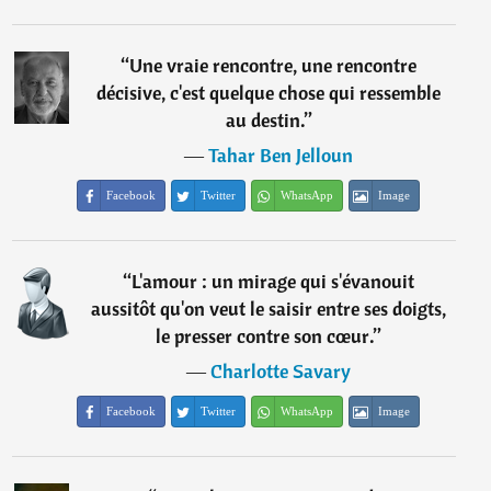
“
Une vraie rencontre, une rencontre
décisive, c'est quelque chose qui ressemble
au destin.
”
―
Tahar Ben Jelloun
Facebook
Twitter
WhatsApp
Image
“
L'amour : un mirage qui s'évanouit
aussitôt qu'on veut le saisir entre ses doigts,
le presser contre son cœur.
”
―
Charlotte Savary
Facebook
Twitter
WhatsApp
Image