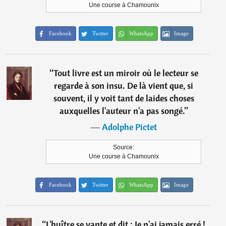
Une course à Chamounix
Facebook
Twitter
WhatsApp
Image
“
Tout livre est un miroir où le lecteur se
regarde à son insu. De là vient que, si
souvent, il y voit tant de laides choses
auxquelles l'auteur n'a pas songé.
”
―
Adolphe Pictet
Source:
Une course à Chamounix
Facebook
Twitter
WhatsApp
Image
“
L'huître se vante et dit : Je n'ai jamais erré !