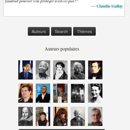
”
faudrait pouvoir s'en protéger n'est-ce-pas?
Claudie Gallay
—
Auteurs
Search
Thèmes
Auteurs populaires