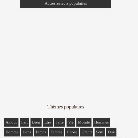
Autres auteurs populaires
Thèmes populaires
Amour
Fait
Bien
Etre
Faire
Vie
Monde
Hommes
Homme
Gens
Temps
Femme
Chose
Grand
Seul
Dire