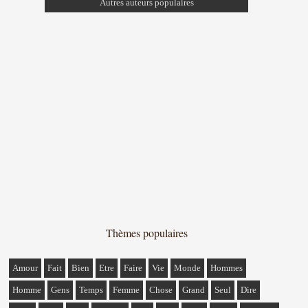
Autres auteurs populaires
Thèmes populaires
Amour
Fait
Bien
Etre
Faire
Vie
Monde
Hommes
Homme
Gens
Temps
Femme
Chose
Grand
Seul
Dire