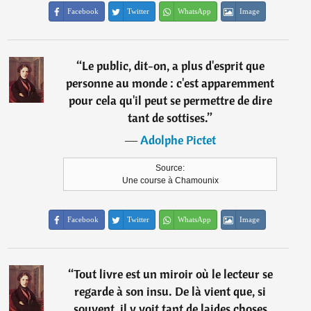
Facebook
Twitter
WhatsApp
Image
“
Le public, dit-on, a plus d'esprit que
personne au monde : c'est apparemment
pour cela qu'il peut se permettre de dire
tant de sottises.
”
―
Adolphe Pictet
Source:
Une course à Chamounix
Facebook
Twitter
WhatsApp
Image
“
Tout livre est un miroir où le lecteur se
regarde à son insu. De là vient que, si
souvent, il y voit tant de laides choses