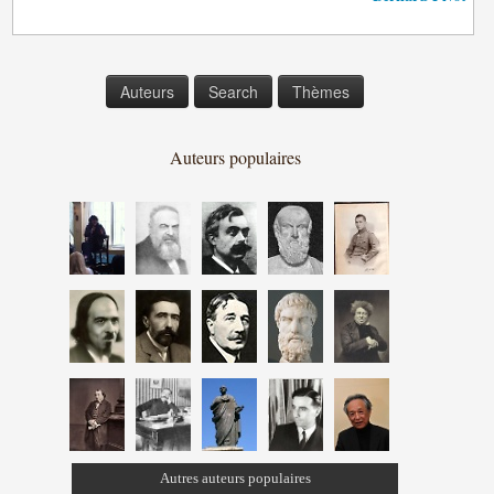
Auteurs
Search
Thèmes
Auteurs populaires
Autres auteurs populaires