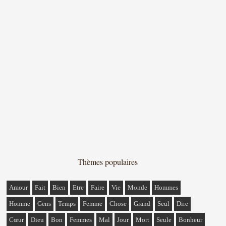
Thèmes populaires
Amour
Fait
Bien
Etre
Faire
Vie
Monde
Hommes
Homme
Gens
Temps
Femme
Chose
Grand
Seul
Dire
Cœur
Dieu
Bon
Femmes
Mal
Jour
Mort
Seule
Bonheur