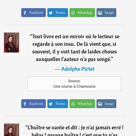
Facebook
Twitter
WhatsApp
Image
“
Tout livre est un miroir où le lecteur se
regarde à son insu. De là vient que, si
souvent, il y voit tant de laides choses
auxquelles l'auteur n'a pas songé.
”
―
Adolphe Pictet
Source:
Une course à Chamounix
Facebook
Twitter
WhatsApp
Image
“
L'huître se vante et dit : Je n'ai jamais erré !
hélas ! pauvre huître ! c'est que tu n'as