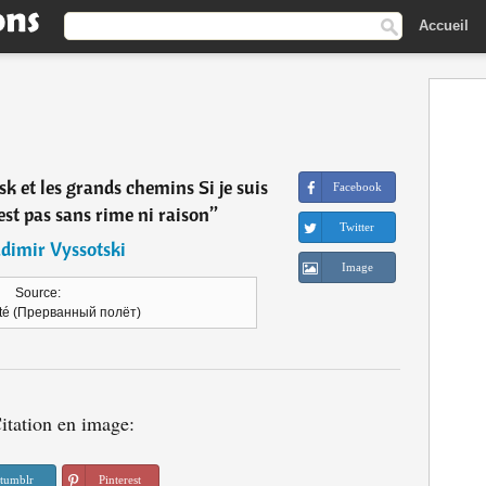
Accueil
ïsk et les grands chemins Si je suis
Facebook
'est pas sans rime ni raison
”
Twitter
dimir Vyssotski
Image
Source:
êté (Прерванный полёт)
itation en image:
tumblr
Pinterest