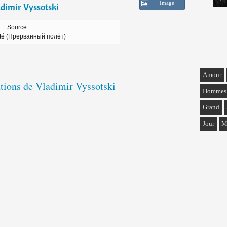
Image
dimir Vyssotski
Source:
êté (Прерванный полёт)
Amour
ations de Vladimir Vyssotski
Hommes
Grand
Jour
M