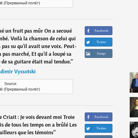
êté (Прерванный полёт)
é un fruit pas mûr On a secoué
Facebook
tombé. Voilà la chanson de celui qui
Twitter
 pas su qu'il avait une voix. Peut-
a pas marché, Et qu'il a loupé sa
Image
 de sa guitare était mal tendue.
”
dimir Vyssotski
Source:
êté (Прерванный полёт)
le Criait : Je vois devant moi Troie
Facebook
s de tous les temps on a brûlé Les
Twitter
'ailleurs que les témoins
”