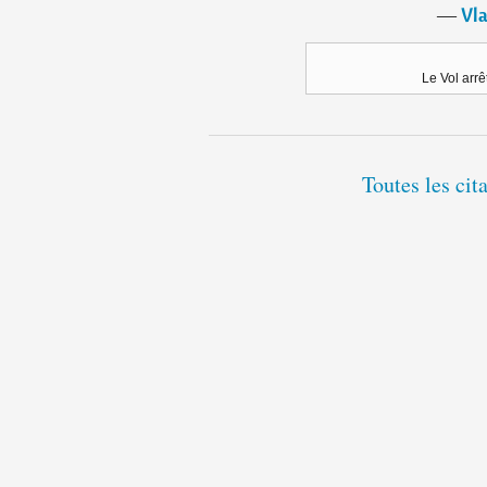
―
Vla
Le Vol arr
Toutes les cit