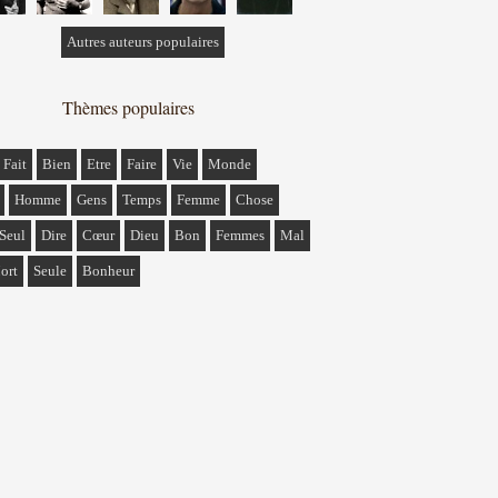
Autres auteurs populaires
Thèmes populaires
Fait
Bien
Etre
Faire
Vie
Monde
Homme
Gens
Temps
Femme
Chose
Seul
Dire
Cœur
Dieu
Bon
Femmes
Mal
ort
Seule
Bonheur