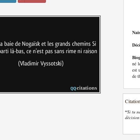
Nai
Déc
Bio
né l
est 
de t
Citatio
“
Si tu n
décision