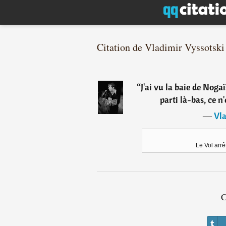
Citation de Vladimir Vyssotski
“
J'ai vu la baie de Noga
parti là-bas, ce n
―
Vla
Le Vol arr
C