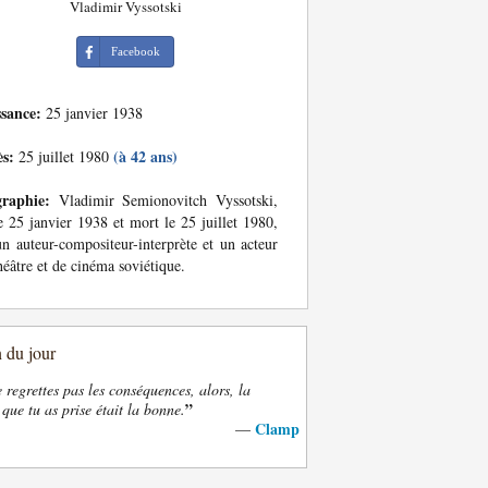
Vladimir Vyssotski
Facebook
ssance:
25 janvier 1938
ès:
(à 42 ans)
25 juillet 1980
graphie:
Vladimir Semionovitch Vyssotski,
e 25 janvier 1938 et mort le 25 juillet 1980,
un auteur-compositeur-interprète et un acteur
héâtre et de cinéma soviétique.
n du jour
e regrettes pas les conséquences, alors, la
”
 que tu as prise était la bonne.
Clamp
—