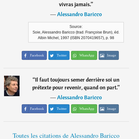
vivras jamais.
”
―
Alessandro Baricco
Source:
Soie, Alessandro Baricco (trad. Françoise Brun), éd.
Albin Michel, 1997 (ISBN 2070419657), p. 98
Facebook
Twitter
WhatsApp
Image
“
Il faut toujours semer derrière soi un
prétexte pour revenir, quand on part.
”
―
Alessandro Baricco
Facebook
Twitter
WhatsApp
Image
Toutes les citations de Alessandro Baricco