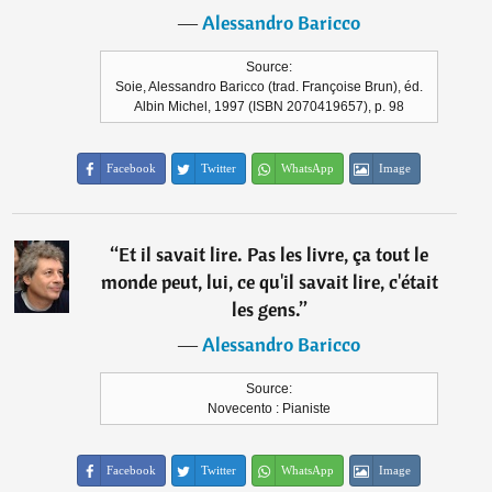
―
Alessandro Baricco
Source:
Soie, Alessandro Baricco (trad. Françoise Brun), éd.
Albin Michel, 1997 (ISBN 2070419657), p. 98
Facebook
Twitter
WhatsApp
Image
“
Et il savait lire. Pas les livre, ça tout le
monde peut, lui, ce qu'il savait lire, c'était
les gens.
”
―
Alessandro Baricco
Source:
Novecento : Pianiste
Facebook
Twitter
WhatsApp
Image