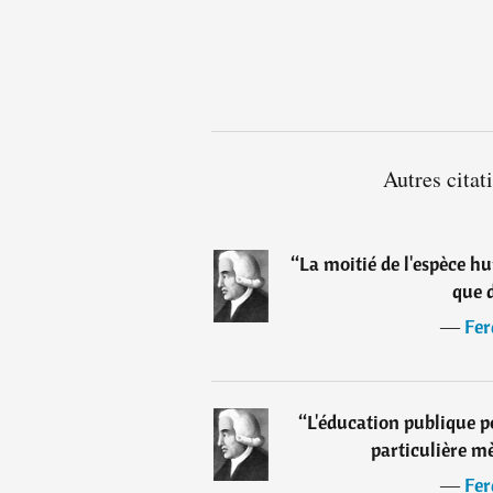
Autres citat
“
La moitié de l'espèce h
que d
―
Fer
“
L'éducation publique p
particulière m
―
Fer