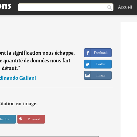
Accueil
ont la signification nous échappe,
Facebook
 quantité de données nous fait
Twitter
défaut.
”
Image
dinando Galiani
itation en image:
tumblr
Pinterest