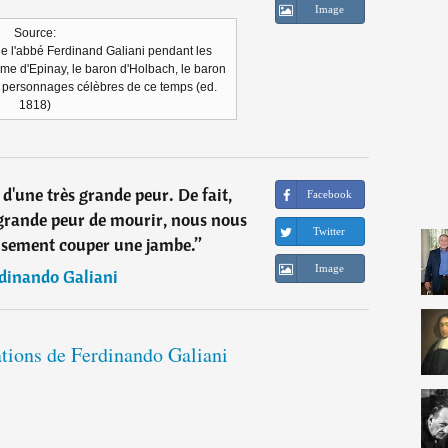
Image
Source:
e l'abbé Ferdinand Galiani pendant les
e d'Epinay, le baron d'Holbach, le baron
s personnages célèbres de ce temps (ed.
1818)
t d'une très grande peur. De fait,
Facebook
rande peur de mourir, nous nous
Twitter
usement couper une jambe.
”
Image
dinando Galiani
ations de Ferdinando Galiani