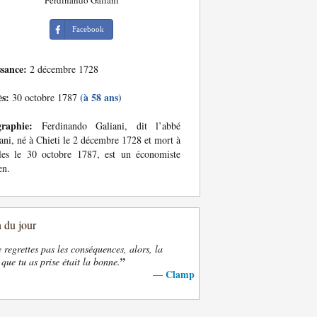
Ferdinando Galiani
Facebook
ssance:
2 décembre 1728
ès:
(à 58 ans)
30 octobre 1787
graphie:
Ferdinando Galiani, dit l’abbé
ani, né à Chieti le 2 décembre 1728 et mort à
les le 30 octobre 1787, est un économiste
en.
n du jour
e regrettes pas les conséquences, alors, la
”
 que tu as prise était la bonne.
Clamp
—