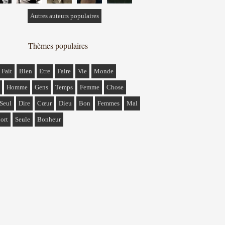
Autres auteurs populaires
Thèmes populaires
Fait
Bien
Etre
Faire
Vie
Monde
Homme
Gens
Temps
Femme
Chose
Seul
Dire
Cœur
Dieu
Bon
Femmes
Mal
ort
Seule
Bonheur