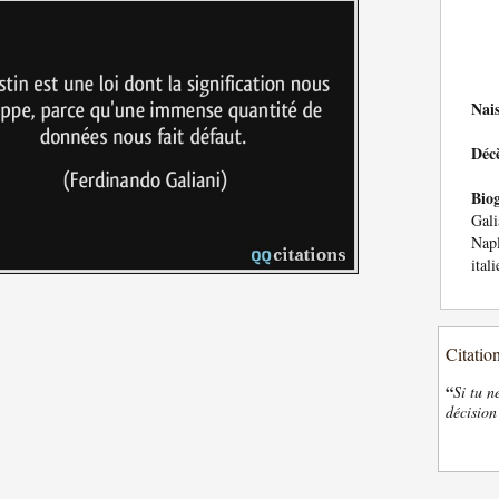
Nai
Déc
Bio
Gali
Nap
itali
Citatio
“
Si tu n
décision