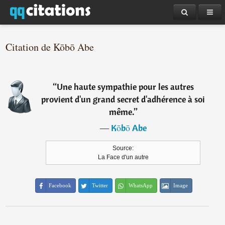
Citation de Kōbō Abe
“
Une haute sympathie pour les autres
provient d'un grand secret d'adhérence à soi
même.
”
―
Kōbō Abe
Source:
La Face d'un autre
Facebook
Twitter
WhatsApp
Image