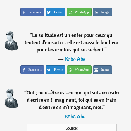
Facebook
Twitter
WhatsApp
Image
“
La solitude est un enfer pour ceux qui
tentent d'en sortir ; elle est aussi le bonheur
pour les ermites qui se cachent.
”
―
Kōbō Abe
Facebook
Twitter
WhatsApp
Image
“
Oui ; peut-être est-ce moi qui suis en train
d'écrire en t'imaginant, toi qui es en train
d'écrire en m'imaginant, moi.
”
―
Kōbō Abe
Source: