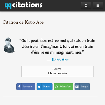
Citation de Kōbō Abe
“
Oui ; peut-être est-ce moi qui suis en train
d'écrire en t'imaginant, toi qui es en train
d'écrire en m'imaginant, moi.
”
―
Kōbō Abe
Source:
L'homme-boîte
Facebook
Twitter
WhatsApp
Image