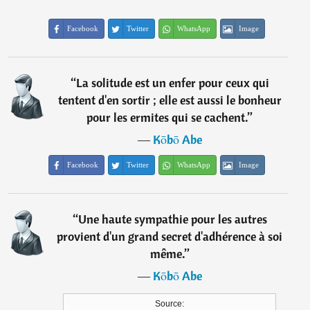
Facebook
Twitter
WhatsApp
Image
“
La solitude est un enfer pour ceux qui
tentent d'en sortir ; elle est aussi le bonheur
pour les ermites qui se cachent.
”
―
Kōbō Abe
Facebook
Twitter
WhatsApp
Image
“
Une haute sympathie pour les autres
provient d'un grand secret d'adhérence à soi
même.
”
―
Kōbō Abe
Source: