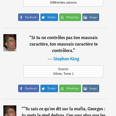
Différentes saisons
Facebook
Twitter
WhatsApp
Image
“
Si tu ne contrôles pas ton mauvais
caractère, ton mauvais caractère te
contrôlera.
”
―
Stephen King
Source:
Dôme, Tome 1
Facebook
Twitter
WhatsApp
Image
“
"Tu sais ce qu'on dit sur la mafia, Georges :
tu mets le pied dedans, t'en sors plus que les