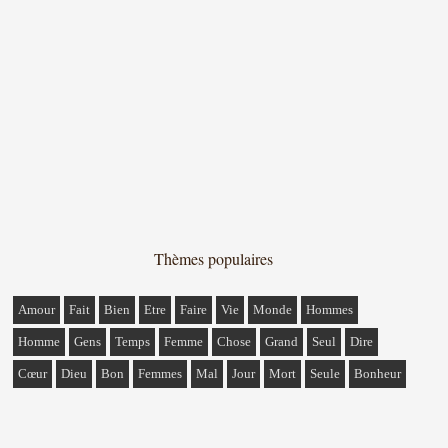
Thèmes populaires
Amour
Fait
Bien
Etre
Faire
Vie
Monde
Hommes
Homme
Gens
Temps
Femme
Chose
Grand
Seul
Dire
Cœur
Dieu
Bon
Femmes
Mal
Jour
Mort
Seule
Bonheur