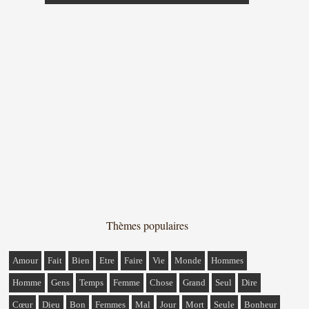
Thèmes populaires
Amour
Fait
Bien
Etre
Faire
Vie
Monde
Hommes
Homme
Gens
Temps
Femme
Chose
Grand
Seul
Dire
Cœur
Dieu
Bon
Femmes
Mal
Jour
Mort
Seule
Bonheur