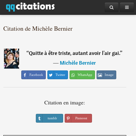
Citation de Michèle Bernier
“
Quitte à être triste, autant avoir l'air gai.
”
―
Michèle Bernier
Facebook
Twitter
WhatsApp
Image
Citation en image:
tumblr
Pinterest