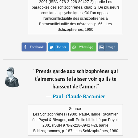
2001 (ISBN 978-2-228-89427-2), partie Les
paradoxes des schizophrènes, chap. 2. De plusieurs
constantes psychotiques, Où l'on oppose
l'anticonflictualité des schizophrènes à
l'intraconflictualité des névroses, p. 66 - Les
Schizophrènes, 1980
Facebook
Twitter
WhatsApp
Image
“
Prends garde aux schizophrènes qui
t'aiment sans te laisser voir qu'ils te
haïssent de t'aimer.
”
―
Paul-Claude Racamier
Source:
Les Schizophrènes (1980), Paul-Claude Racamier,
éd. Payot & Rivages, coll. Petite bibliothèque Payot,
2001 (ISBN 978-2-228-89427-2), partie
Schizogrammes, p. 187 - Les Schizophrènes, 1980