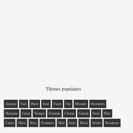
Thèmes populaires
Amour
Fait
Bien
Etre
Faire
Vie
Monde
Hommes
Homme
Gens
Temps
Femme
Chose
Grand
Seul
Dire
Cœur
Dieu
Bon
Femmes
Mal
Jour
Mort
Seule
Bonheur