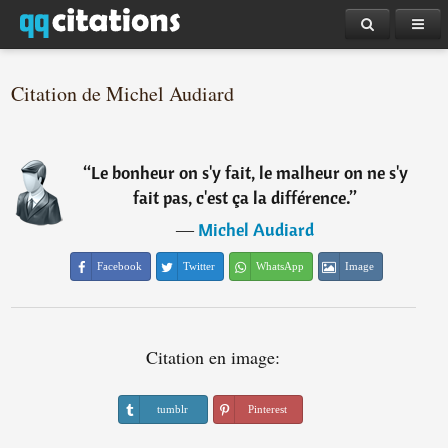
Citation de Michel Audiard
“
Le bonheur on s'y fait, le malheur on ne s'y
fait pas, c'est ça la différence.
”
―
Michel Audiard
Facebook
Twitter
WhatsApp
Image
Citation en image:
tumblr
Pinterest