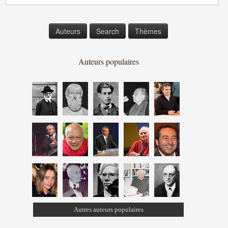
Auteurs
Search
Thèmes
Auteurs populaires
Autres auteurs populaires