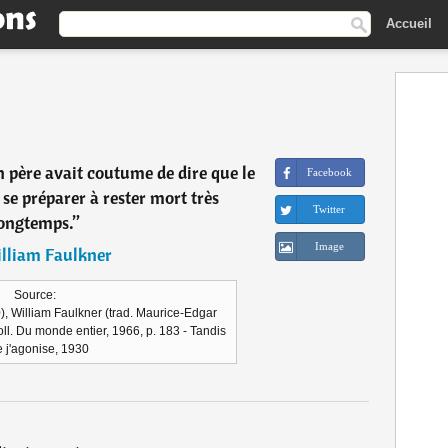
Accueil
 père avait coutume de dire que le
Facebook
e se préparer à rester mort très
Twitter
ongtemps.
”
Image
lliam Faulkner
Source:
), William Faulkner (trad. Maurice-Edgar
oll. Du monde entier, 1966, p. 183 - Tandis
 j'agonise, 1930