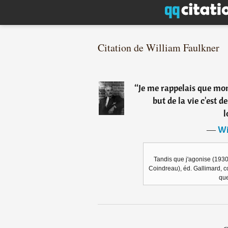
Citation de William Faulkner
“
Je me rappelais que mon
but de la vie c'est d
l
―
Wi
Tandis que j'agonise (1930
Coindreau), éd. Gallimard, c
que