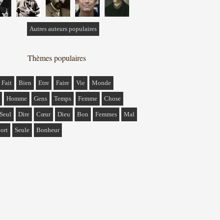
Autres auteurs populaires
Thèmes populaires
Fait
Bien
Etre
Faire
Vie
Monde
Homme
Gens
Temps
Femme
Chose
Seul
Dire
Cœur
Dieu
Bon
Femmes
Mal
ort
Seule
Bonheur