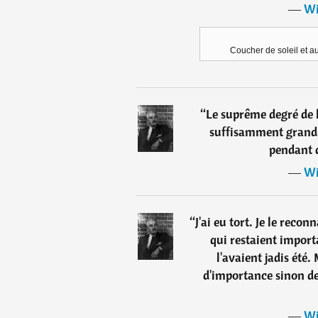
―
Wi
Coucher de soleil et a
“
Le suprême degré de la
suffisamment grands
pendant q
―
Wi
“
J'ai eu tort. Je le reconn
qui restaient import
l'avaient jadis été.
d'importance sinon de
―
Wi