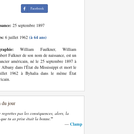
Facebook
ssance:
25 septembre 1897
ès:
(à 64 ans)
6 juillet 1962
graphie:
William Faulkner, William
bert Falkner de son nom de naissance, est un
ncier américain, né le 25 septembre 1897 à
Albany dans l'État du Mississippi et mort le
uillet 1962 à Byhalia dans le même État
icain.
n du jour
e regrettes pas les conséquences, alors, la
”
 que tu as prise était la bonne.
Clamp
—