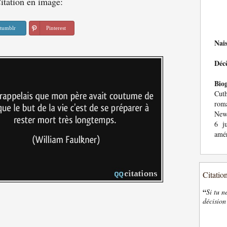
itation en image:
tumblr
Pinterest
Nai
Déc
Bio
Cuth
roma
New 
6 j
amér
Citatio
“
Si tu n
décision