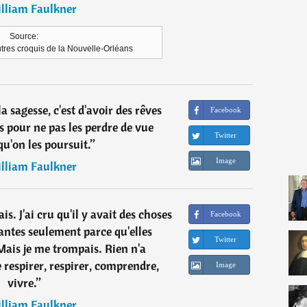
lliam Faulkner
Source:
utres croquis de la Nouvelle-Orléans
 sagesse, c'est d'avoir des rêves
Facebook
 pour ne pas les perdre de vue
Twitter
u'on les poursuit.
”
Image
lliam Faulkner
ais. J'ai cru qu'il y avait des choses
Facebook
antes seulement parce qu'elles
Twitter
 Mais je me trompais. Rien n'a
 respirer, respirer, comprendre,
Image
vivre.
”
lliam Faulkner