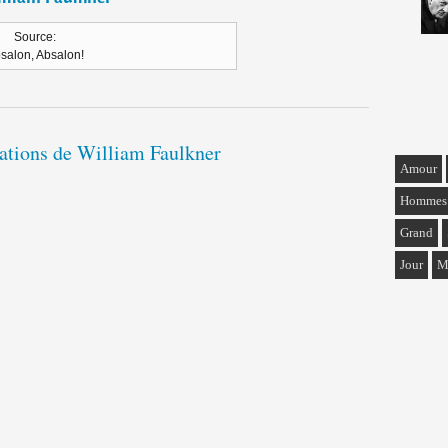
Source:
salon, Absalon!
tations de William Faulkner
Amour
Hommes
Grand
Jour
M