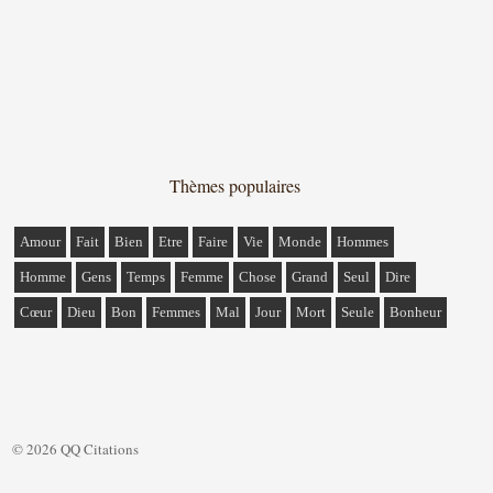
Thèmes populaires
Amour
Fait
Bien
Etre
Faire
Vie
Monde
Hommes
Homme
Gens
Temps
Femme
Chose
Grand
Seul
Dire
Cœur
Dieu
Bon
Femmes
Mal
Jour
Mort
Seule
Bonheur
© 2026 QQ Citations