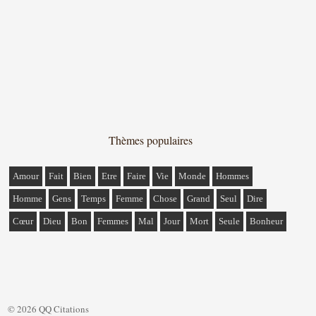
Thèmes populaires
Amour
Fait
Bien
Etre
Faire
Vie
Monde
Hommes
Homme
Gens
Temps
Femme
Chose
Grand
Seul
Dire
Cœur
Dieu
Bon
Femmes
Mal
Jour
Mort
Seule
Bonheur
© 2026 QQ Citations