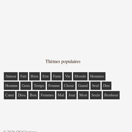
Thèmes populaires
Amour
Fait
Bien
Etre
Faire
Vie
Monde
Hommes
Homme
Gens
Temps
Femme
Chose
Grand
Seul
Dire
Cœur
Dieu
Bon
Femmes
Mal
Jour
Mort
Seule
Bonheur
© 2026 QQ Citations