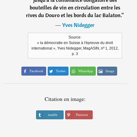
bouteilles de vin en circulation entre les
rives du Douro et les bords du lac Balaton.
”
―
Yves Nidegger
Source:
« la démocratie en Suisse à l'épreuve du droit
international », Yves Nidegger, MagASIN, nº 1, 2012,
p. 3
Facebook
Twitter
WhatsApp
Image
Citation en image:
tumblr
Pinterest