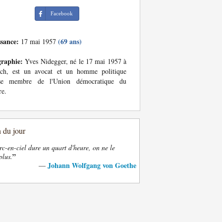
Facebook
ssance:
(69 ans)
17 mai 1957
graphie:
Yves Nidegger, né le 17 mai 1957 à
ich, est un avocat et un homme politique
sse membre de l'Union démocratique du
re.
n du jour
rc-en-ciel dure un quart d'heure, on ne le
”
plus.
Johann Wolfgang von Goethe
—