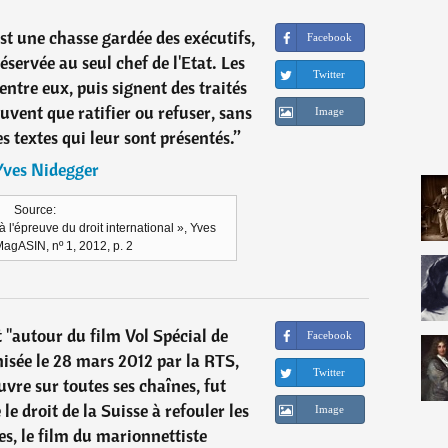
st une chasse gardée des exécutifs,
Facebook
servée au seul chef de l'Etat. Les
Twitter
ntre eux, puis signent des traités
uvent que ratifier ou refuser, sans
Image
s textes qui leur sont présentés.
”
Yves Nidegger
Source:
 l'épreuve du droit international », Yves
agASIN, nº 1, 2012, p. 2
 "autour du film Vol Spécial de
Facebook
isée le 28 mars 2012 par la RTS,
Twitter
uvre sur toutes ses chaînes, fut
 le droit de la Suisse à refouler les
Image
es, le film du marionnettiste