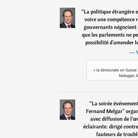
“
La politique étrangère e
voire une compétence ré
gouvernants négocient e
que les parlements ne pe
possibilité d'amender le
―
« la démocratie en Suisse à
Nidegger, M
“
La soirée événement
Fernand Melgar" organ
avec diffusion de l'œ
éclairante: dirigé contre
fauteurs de troubl