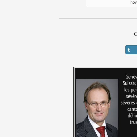
nov
C