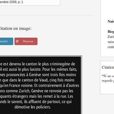
embre 2009, p. 1
Nai
itation en image:
Bio
Zur
sui
tumblr
Pinterest
cent
Citatio
“
Si un a
regarde 