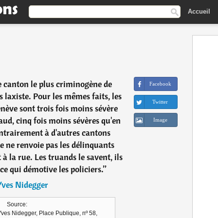
Accueil
e canton le plus criminogène de
Facebook
us laxiste. Pour les mêmes faits, les
Twitter
nève sont trois fois moins sévère
aud, cinq fois moins sévères qu'en
Image
ontrairement à d'autres cantons
ne renvoie pas les délinquants
à la rue. Les truands le savent, ils
ce qui démotive les policiers.
”
Yves Nidegger
Source:
 Yves Nidegger, Place Publique, nº 58,