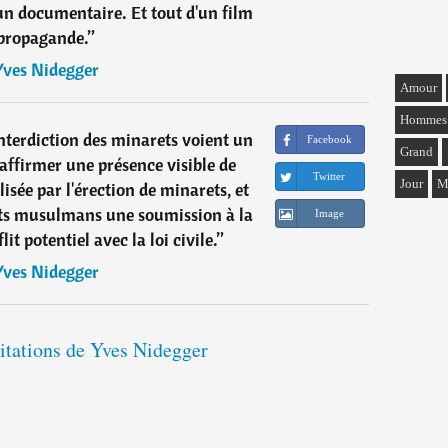
un documentaire. Et tout d'un film
propagande.
”
Yves Nidegger
Amour
Hommes
nterdiction des minarets voient un
Facebook
Grand
'affirmer une présence visible de
Twitter
Jour
M
isée par l'érection de minarets, et
ants musulmans une soumission à la
Image
lit potentiel avec la loi civile.
”
Yves Nidegger
citations de Yves Nidegger