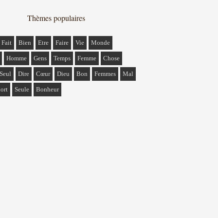
Thèmes populaires
Fait
Bien
Etre
Faire
Vie
Monde
Homme
Gens
Temps
Femme
Chose
Seul
Dire
Cœur
Dieu
Bon
Femmes
Mal
ort
Seule
Bonheur