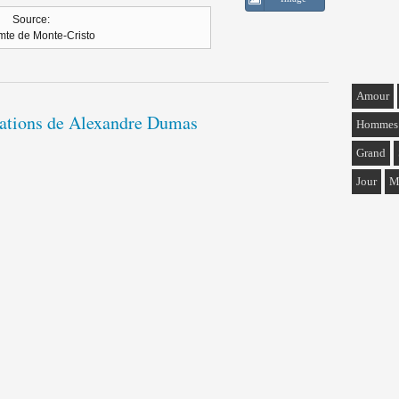
Source:
te de Monte-Cristo
Amour
itations de Alexandre Dumas
Hommes
Grand
Jour
M