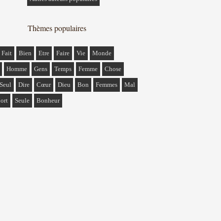
Thèmes populaires
Fait
Bien
Etre
Faire
Vie
Monde
Homme
Gens
Temps
Femme
Chose
Seul
Dire
Cœur
Dieu
Bon
Femmes
Mal
ort
Seule
Bonheur