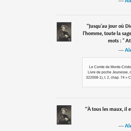
―
Al
“
Jusqu'au jour où Di
l'homme, toute la sag
mots : " At
―
Al
Le Comte de Monte-Cristo
Livre de poche Jeunesse, c
322008-1), t. 2, chap. 74 « 
“
À tous les maux, il e
―
Al