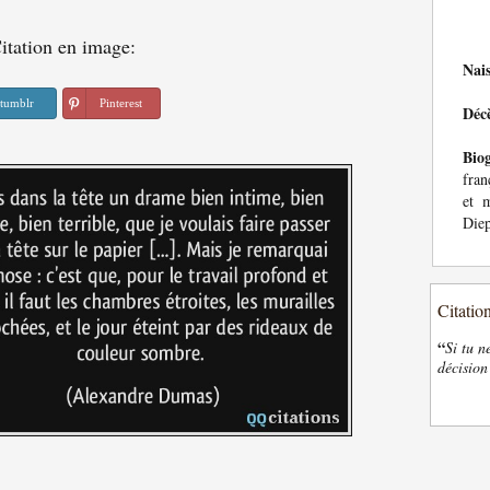
itation en image:
Nai
tumblr
Pinterest
Déc
Bio
fran
et 
Die
Citatio
“
Si tu n
décision