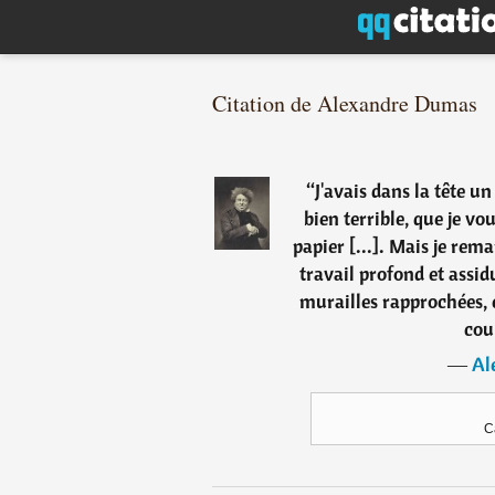
Citation de Alexandre Dumas
“
J'avais dans la tête u
bien terrible, que je vo
papier [...]. Mais je rema
travail profond et assidu
murailles rapprochées, e
cou
―
Al
C