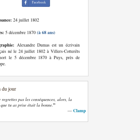
Facebook
ssance:
24 juillet 1802
ès:
(à 68 ans)
5 décembre 1870
graphie:
Alexandre Dumas est un écrivain
çais né le 24 juillet 1802 à Villers-Cotterêts
mort le 5 décembre 1870 à Puys, près de
ppe.
n du jour
e regrettes pas les conséquences, alors, la
”
 que tu as prise était la bonne.
Clamp
—