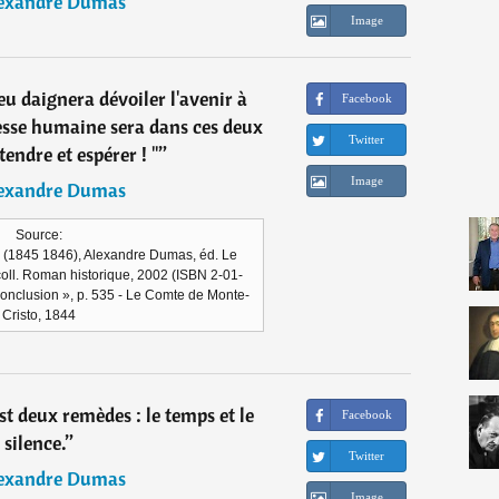
exandre Dumas
Image
eu daignera dévoiler l'avenir à
Facebook
esse humaine sera dans ces deux
Twitter
tendre et espérer ! "
”
Image
exandre Dumas
Source:
 (1845 1846), Alexandre Dumas, éd. Le
oll. Roman historique, 2002 (ISBN 2-01-
Conclusion », p. 535 - Le Comte de Monte-
Cristo, 1844
st deux remèdes : le temps et le
Facebook
silence.
”
Twitter
exandre Dumas
Image