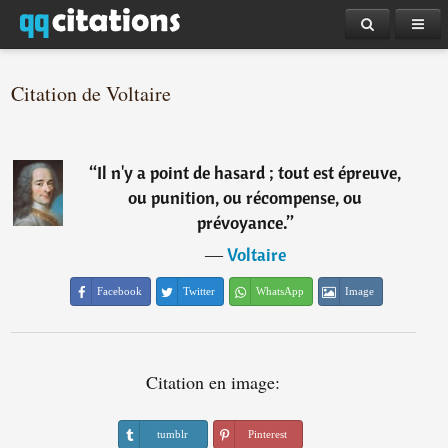
Citation de Voltaire
“
Il n'y a point de hasard ; tout est épreuve,
ou punition, ou récompense, ou
prévoyance.
”
―
Voltaire
Facebook
Twitter
WhatsApp
Image
Citation en image:
tumblr
Pinterest