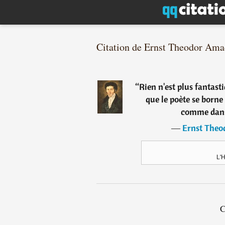
Citation de Ernst Theodor Am
“
Rien n'est plus fantasti
que le poète se borne 
comme dans 
―
Ernst The
L'
C