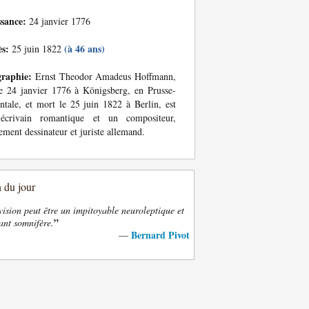
ssance:
24 janvier 1776
ès:
(à 46 ans)
25 juin 1822
graphie:
Ernst Theodor Amadeus Hoffmann,
e 24 janvier 1776 à Königsberg, en Prusse-
ntale, et mort le 25 juin 1822 à Berlin, est
écrivain romantique et un compositeur,
ement dessinateur et juriste allemand.
n du jour
vision peut être un impitoyable neuroleptique et
”
ant somnifère.
Bernard Pivot
—