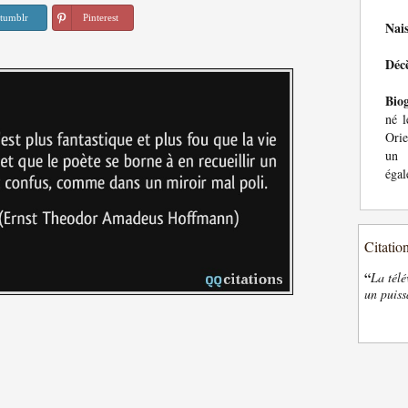
tumblr
Pinterest
Nai
Déc
Bio
né l
Orie
un 
égal
Citatio
“
La télé
un puiss