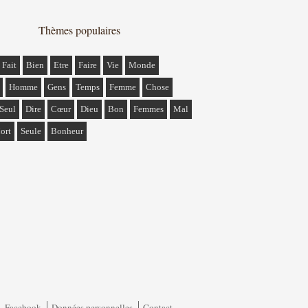
Thèmes populaires
Fait
Bien
Etre
Faire
Vie
Monde
Homme
Gens
Temps
Femme
Chose
Seul
Dire
Cœur
Dieu
Bon
Femmes
Mal
ort
Seule
Bonheur
Facebook
Données personnelles
Contact