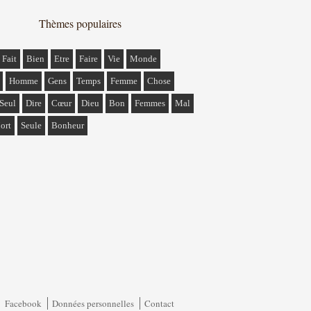
Thèmes populaires
Fait
Bien
Etre
Faire
Vie
Monde
Homme
Gens
Temps
Femme
Chose
Seul
Dire
Cœur
Dieu
Bon
Femmes
Mal
ort
Seule
Bonheur
Facebook
Données personnelles
Contact