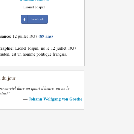
Wikimedia Commons
Lionel Jospin
Facebook
ssance:
(89 ans)
12 juillet 1937
graphie:
Lionel Jospin, né le 12 juillet 1937
udon, est un homme politique français.
n du jour
rc-en-ciel dure un quart d'heure, on ne le
”
plus.
Johann Wolfgang von Goethe
—