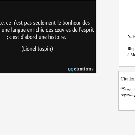
Nai
Bio
à Me
Citatio
“
Si un a
regarde 