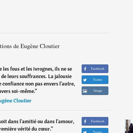
ations de Eugène Cloutier
es fous et les ivrognes, ils ne se
Facebook
de leurs souffrances. La jalousie
Twitter
 confiance non pas envers l'autre,
nvers soi-même.
”
Image
ugène Cloutier
soit dans l'amitié ou dans l'amour,
Facebook
première vérité du cœur.
”
Twitter