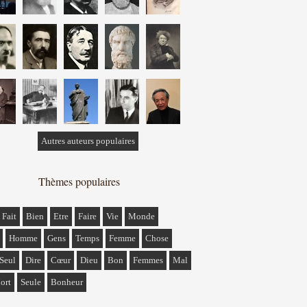
Autres auteurs populaires
Thèmes populaires
Fait
Bien
Etre
Faire
Vie
Monde
Homme
Gens
Temps
Femme
Chose
Seul
Dire
Cœur
Dieu
Bon
Femmes
Mal
ort
Seule
Bonheur