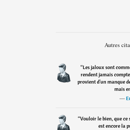
Autres cit
“
Les jaloux sont comme l
rendent jamais compte 
provient d'un manque de
mais e
―
E
“
Vouloir le bien, que ce 
est encore la 