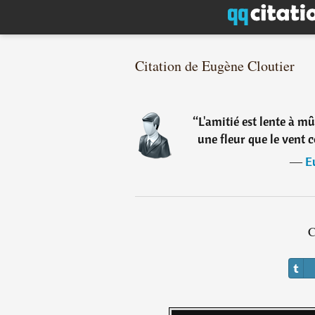
Citation de Eugène Cloutier
“
L'amitié est lente à mûr
une fleur que le vent 
―
E
C