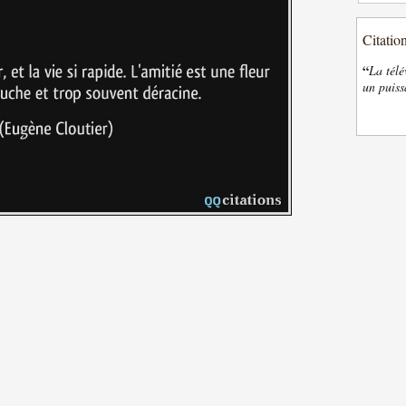
Citatio
“
La télé
un puiss