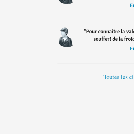
―
E
“
Pour connaître la vale
souffert de la froi
―
E
Toutes les c