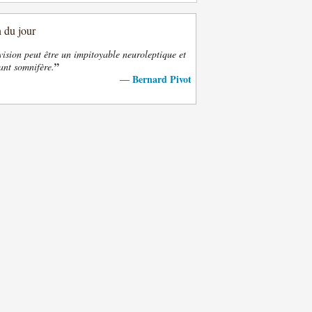
n du jour
vision peut être un impitoyable neuroleptique et
”
ant somnifère.
Bernard Pivot
—