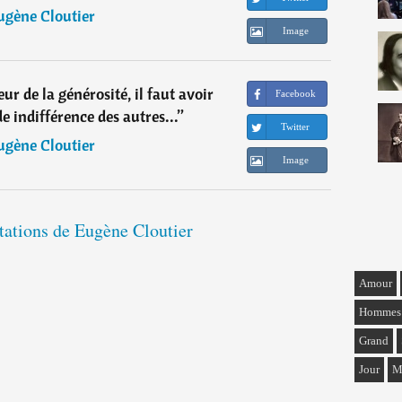
ugène Cloutier
Image
ur de la générosité, il faut avoir
Facebook
de indifférence des autres...
”
Twitter
ugène Cloutier
Image
itations de Eugène Cloutier
Amour
Hommes
Grand
Jour
M