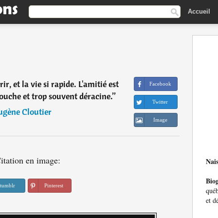
Accueil
ir, et la vie si rapide. L'amitié est
Facebook
couche et trop souvent déracine.
”
Twitter
ugène Cloutier
Image
itation en image:
Nai
Bio
tumblr
Pinterest
québ
et d