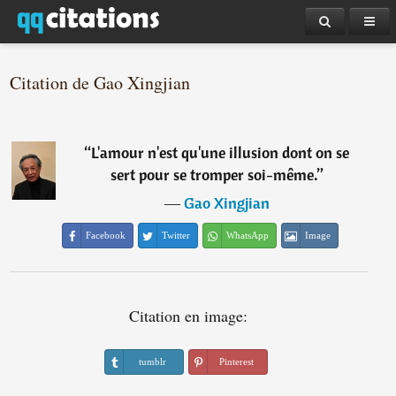
Citation de Gao Xingjian
“
L'amour n'est qu'une illusion dont on se
sert pour se tromper soi-même.
”
―
Gao Xingjian
Facebook
Twitter
WhatsApp
Image
Citation en image:
tumblr
Pinterest