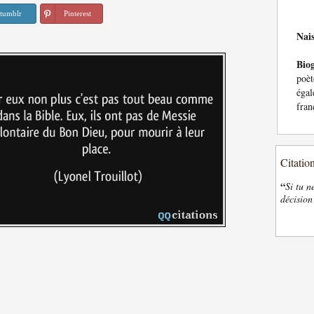
tumblr
Pinterest
Nai
Bio
poèt
égal
fran
Citatio
“
Si tu n
décision