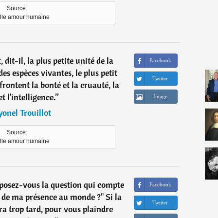
Source:
lle amour humaine
dit-il, la plus petite unité de la
Facebook
des espèces vivantes, le plus petit
Twitter
ffrontent la bonté et la cruauté, la
et l'intelligence.
”
Image
yonel Trouillot
Source:
lle amour humaine
 posez-vous la question qui compte
Facebook
ge de ma présence au monde ?" Si la
Twitter
ra trop tard, pour vous plaindre