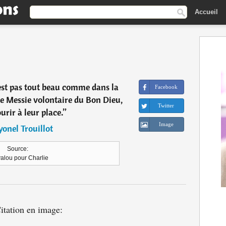
Accueil
est pas tout beau comme dans la
Facebook
 de Messie volontaire du Bon Dieu,
Twitter
rir à leur place.
”
Image
yonel Trouillot
Source:
alou pour Charlie
itation en image: