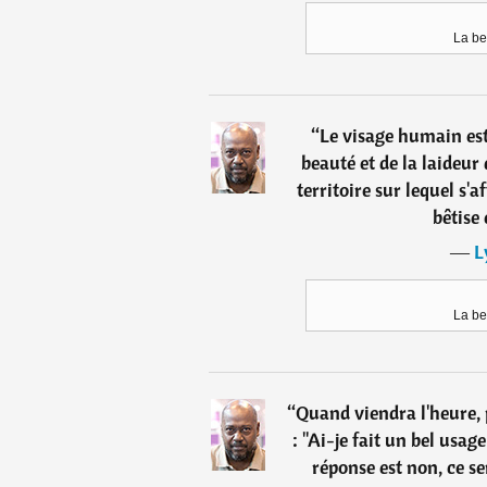
La be
“
Le visage humain est, 
beauté et de la laideur 
territoire sur lequel s'a
bêtise 
―
L
La be
“
Quand viendra l'heure,
: "Ai-je fait un bel usa
réponse est non, ce se