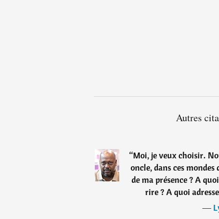
Autres cit
“
Moi, je veux choisir. N
oncle, dans ces mondes q
de ma présence ? A quoi
rire ? A quoi adress
―
L