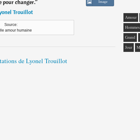
 pour changer.
”
Image
yonel Trouillot
Amour
Source:
Hommes
lle amour humaine
Grand
Jour
M
itations de Lyonel Trouillot