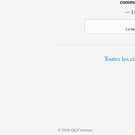
comme
―
L
La be
Toutes les c
© 2026 QQ Citations