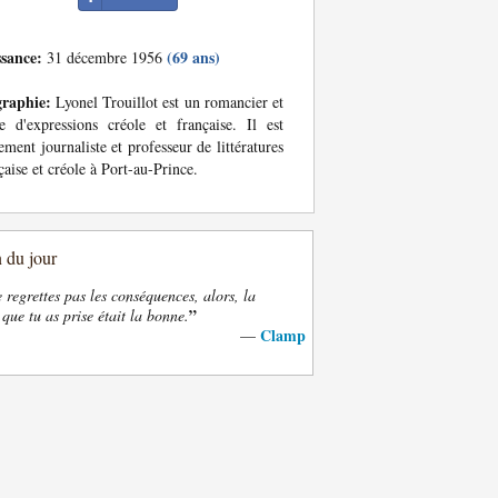
ssance:
(69 ans)
31 décembre 1956
graphie:
Lyonel Trouillot est un romancier et
e d'expressions créole et française. Il est
ement journaliste et professeur de littératures
çaise et créole à Port-au-Prince.
n du jour
e regrettes pas les conséquences, alors, la
”
 que tu as prise était la bonne.
Clamp
—