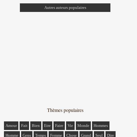
Autres auteurs populaires
Thèmes populaires
Amour
Fait
Bien
Etre
Faire
Vie
Monde
Hommes
Homme
Gens
Temps
Femme
Chose
Grand
Seul
Dire