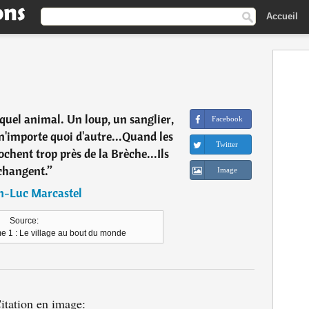
Accueil
quel animal. Un loup, un sanglier,
Facebook
n'importe quoi d'autre...Quand les
Twitter
ochent trop près de la Brèche...Ils
changent.
”
Image
n-Luc Marcastel
Source:
e 1 : Le village au bout du monde
itation en image: