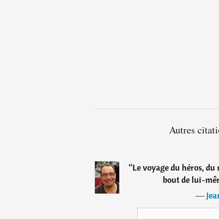
Autres citat
“
Le voyage du héros, du 
bout de lui-mê
―
Jea