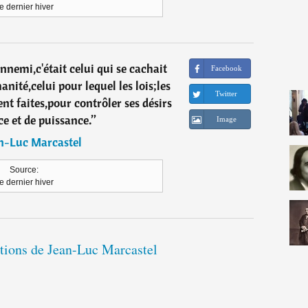
e dernier hiver
nnemi,c'était celui qui se cachait
Facebook
nité,celui pour lequel les lois;les
Twitter
ent faites,pour contrôler ses désirs
ce et de puissance.
”
Image
n-Luc Marcastel
Source:
e dernier hiver
ations de Jean-Luc Marcastel