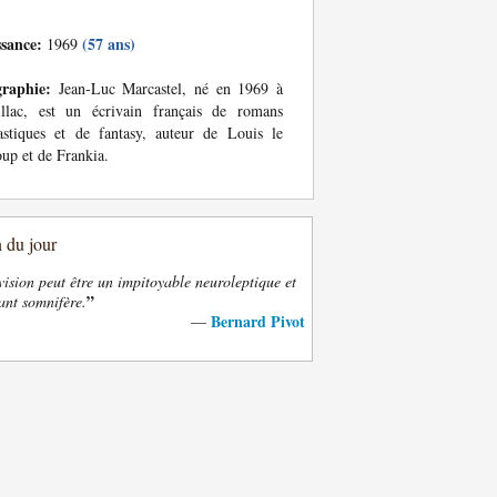
ssance:
(57 ans)
1969
graphie:
Jean-Luc Marcastel, né en 1969 à
illac, est un écrivain français de romans
astiques et de fantasy, auteur de Louis le
up et de Frankia.
n du jour
vision peut être un impitoyable neuroleptique et
”
ant somnifère.
Bernard Pivot
—