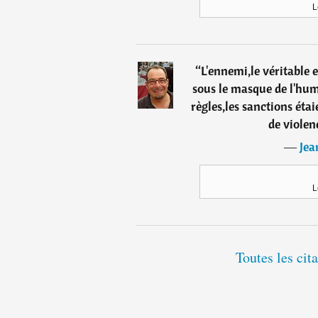
L
“
L'ennemi,le véritable e
sous le masque de l'huma
règles,les sanctions étai
de violen
―
Jea
L
Toutes les cit