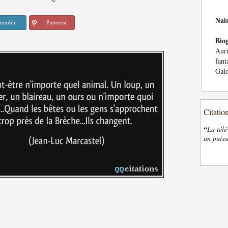
Nai
tumblr
Pinterest
Bio
Aur
fant
Galo
Citatio
“
La télé
un puiss