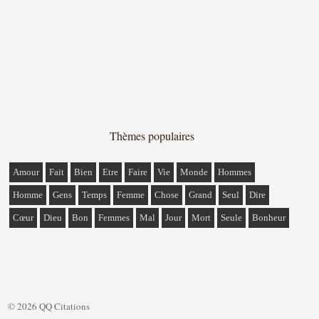
Thèmes populaires
Amour
Fait
Bien
Etre
Faire
Vie
Monde
Hommes
Homme
Gens
Temps
Femme
Chose
Grand
Seul
Dire
Cœur
Dieu
Bon
Femmes
Mal
Jour
Mort
Seule
Bonheur
© 2026 QQ Citations