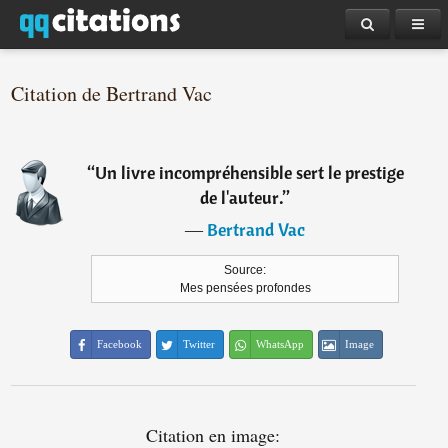
Citation de Bertrand Vac
“
Un livre incompréhensible sert le prestige
de l'auteur.
”
―
Bertrand Vac
Source:
Mes pensées profondes
Facebook
Twitter
WhatsApp
Image
Citation en image: