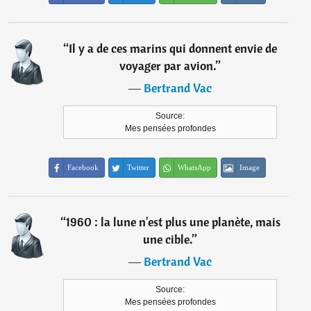
“
Il y a de ces marins qui donnent envie de
voyager par avion.
”
―
Bertrand Vac
Source:
Mes pensées profondes
Facebook
Twitter
WhatsApp
Image
“
1960 : la lune n'est plus une planète, mais
une cible.
”
―
Bertrand Vac
Source:
Mes pensées profondes