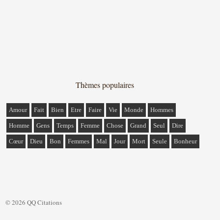
Thèmes populaires
Amour
Fait
Bien
Etre
Faire
Vie
Monde
Hommes
Homme
Gens
Temps
Femme
Chose
Grand
Seul
Dire
Cœur
Dieu
Bon
Femmes
Mal
Jour
Mort
Seule
Bonheur
© 2026 QQ Citations