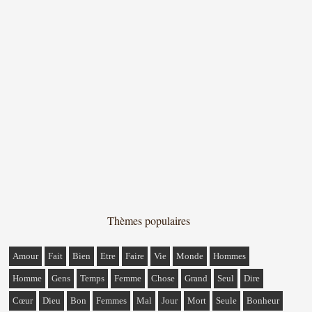
Thèmes populaires
Amour
Fait
Bien
Etre
Faire
Vie
Monde
Hommes
Homme
Gens
Temps
Femme
Chose
Grand
Seul
Dire
Cœur
Dieu
Bon
Femmes
Mal
Jour
Mort
Seule
Bonheur