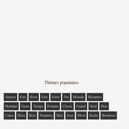
Thèmes populaires
Amour
Fait
Bien
Etre
Faire
Vie
Monde
Hommes
Homme
Gens
Temps
Femme
Chose
Grand
Seul
Dire
Cœur
Dieu
Bon
Femmes
Mal
Jour
Mort
Seule
Bonheur