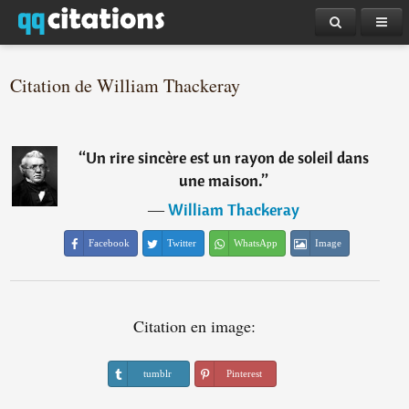
Citation de William Thackeray
“
Un rire sincère est un rayon de soleil dans
une maison.
”
―
William Thackeray
Facebook
Twitter
WhatsApp
Image
Citation en image:
tumblr
Pinterest