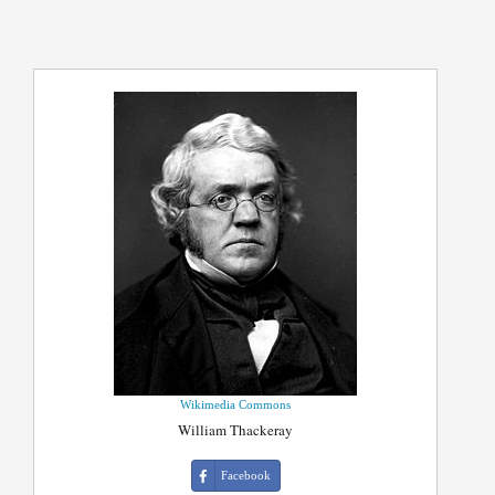
Wikimedia Commons
William Thackeray
Facebook