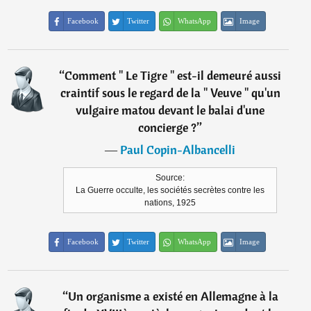
Facebook
Twitter
WhatsApp
Image
“
Comment " Le Tigre " est-il demeuré aussi
craintif sous le regard de la " Veuve " qu'un
vulgaire matou devant le balai d'une
concierge ?
”
―
Paul Copin-Albancelli
Source:
La Guerre occulte, les sociétés secrètes contre les
nations, 1925
Facebook
Twitter
WhatsApp
Image
“
Un organisme a existé en Allemagne à la