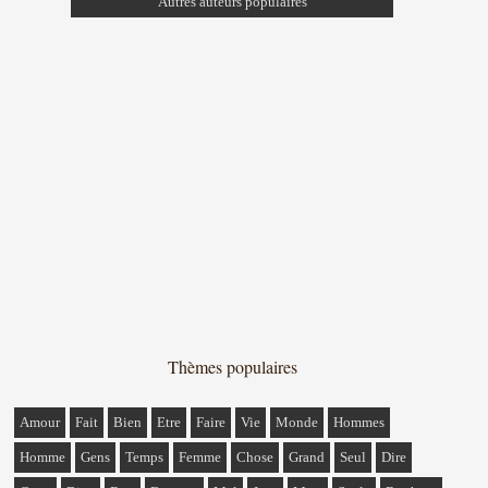
Autres auteurs populaires
Thèmes populaires
Amour
Fait
Bien
Etre
Faire
Vie
Monde
Hommes
Homme
Gens
Temps
Femme
Chose
Grand
Seul
Dire