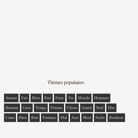
Thèmes populaires
Amour
Fait
Bien
Etre
Faire
Vie
Monde
Hommes
Homme
Gens
Temps
Femme
Chose
Grand
Seul
Dire
Cœur
Dieu
Bon
Femmes
Mal
Jour
Mort
Seule
Bonheur