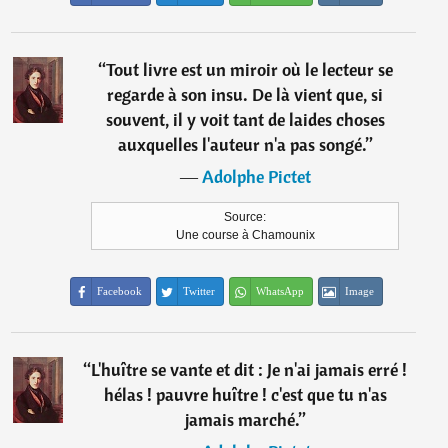
“
Tout livre est un miroir où le lecteur se
regarde à son insu. De là vient que, si
souvent, il y voit tant de laides choses
auxquelles l'auteur n'a pas songé.
”
―
Adolphe Pictet
Source:
Une course à Chamounix
Facebook
Twitter
WhatsApp
Image
“
L'huître se vante et dit : Je n'ai jamais erré !
hélas ! pauvre huître ! c'est que tu n'as
jamais marché.
”