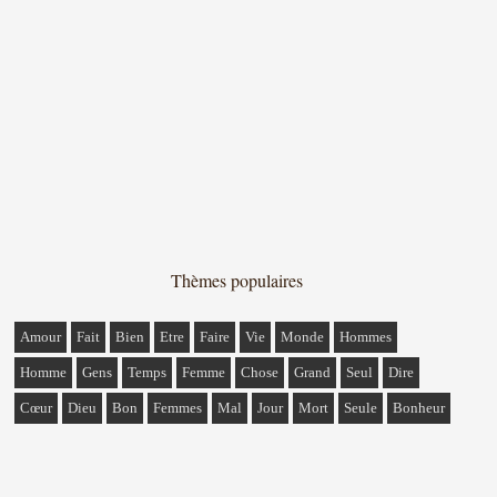
Thèmes populaires
Amour
Fait
Bien
Etre
Faire
Vie
Monde
Hommes
Homme
Gens
Temps
Femme
Chose
Grand
Seul
Dire
Cœur
Dieu
Bon
Femmes
Mal
Jour
Mort
Seule
Bonheur