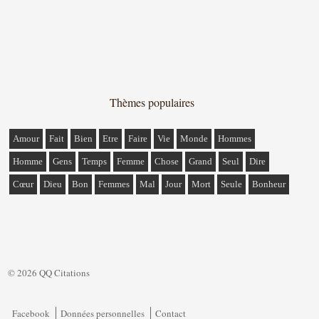
Thèmes populaires
Amour
Fait
Bien
Etre
Faire
Vie
Monde
Hommes
Homme
Gens
Temps
Femme
Chose
Grand
Seul
Dire
Cœur
Dieu
Bon
Femmes
Mal
Jour
Mort
Seule
Bonheur
© 2026 QQ Citations
Facebook
Données personnelles
Contact